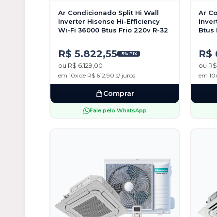
Ar Condicionado Split Hi Wall
Ar Co
Inverter Hisense Hi-Efficiency
Inver
Wi-Fi 36000 Btus Frio 220v R-32
Btus 
R$ 5.822,55
R$ 
-5% PIX
ou R$ 6.129,00
ou R$
em 10x de R$ 612,90 s/ juros
em 10x
Comprar
Fale pelo WhatsApp