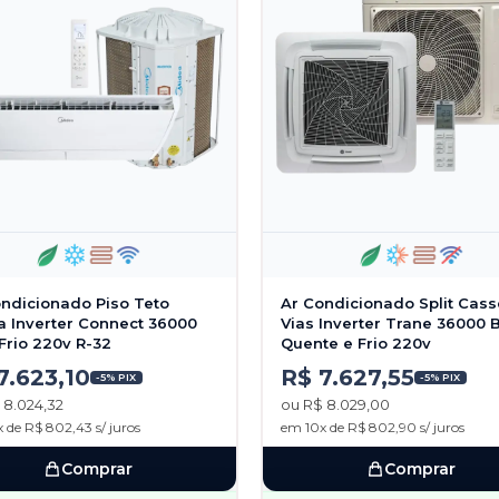
ndicionado Piso Teto
Ar Condicionado Split Cass
a Inverter Connect 36000
Vias Inverter Trane 36000 
Frio 220v R-32
Quente e Frio 220v
7.623,10
R$ 7.627,55
-5% PIX
-5% PIX
 8.024,32
ou R$ 8.029,00
 de R$ 802,43 s/ juros
em 10x de R$ 802,90 s/ juros
Comprar
Comprar