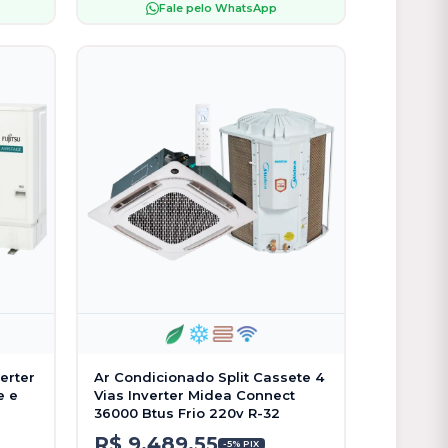
Fale pelo WhatsApp
erter
Ar Condicionado Split Cassete 4
e e
Vias Inverter Midea Connect
36000 Btus Frio 220v R-32
R$ 9.489,55
-5% PIX