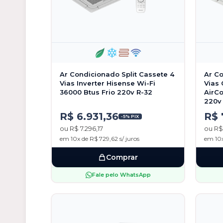
Ar Condicionado Split Cassete 4
Ar Co
Vias Inverter Hisense Wi-Fi
Vias 
36000 Btus Frio 220v R-32
AirCo
220v
R$ 6.931,36
R$ 
-5% PIX
ou R$ 7.296,17
ou R$
em 10x de R$ 729,62 s/ juros
em 10x
Comprar
Fale pelo WhatsApp