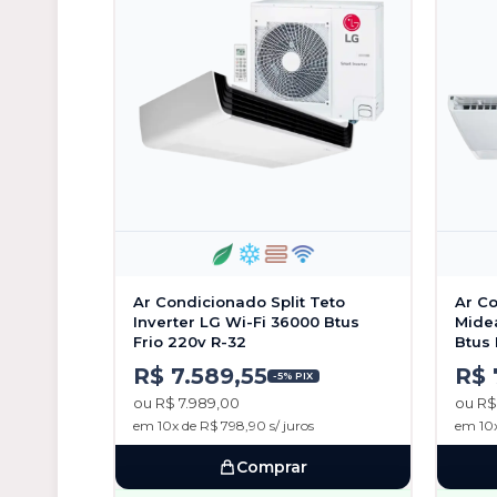
Ar Condicionado Split Teto
Ar Co
Inverter LG Wi-Fi 36000 Btus
Mide
Frio 220v R-32
Btus 
R$ 7.589,55
R$ 
-5% PIX
ou R$ 7.989,00
ou R$
em 10x de R$ 798,90 s/ juros
em 10x
Comprar