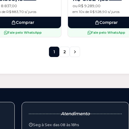
 8.837,00
ou R$ 9.289,00
 de R$ 883,70 s/ juros
em 10x de R$ 928,90 s/ juros
Comprar
Comprar
Fale pelo WhatsApp
Fale pelo WhatsApp
1
2
Atendimento
Seg à Sex das 08 às 18hs