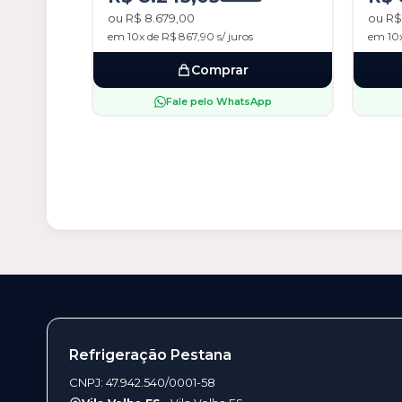
ou R$ 8.679,00
ou R$
em 10x de R$ 867,90 s/ juros
em 10x
Comprar
Fale pelo WhatsApp
Refrigeração Pestana
CNPJ: 47.942.540/0001-58