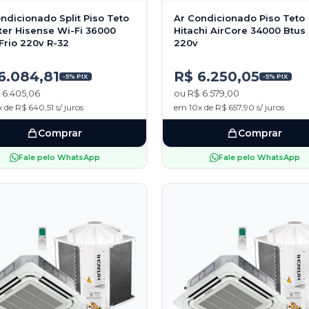
ndicionado Split Piso Teto
Ar Condicionado Piso Teto
ter Hisense Wi-Fi 36000
Hitachi AirCore 34000 Btus 
Frio 220v R-32
220v
6.084,81
R$ 6.250,05
-5% PIX
-5% PIX
 6.405,06
ou R$ 6.579,00
 de R$ 640,51 s/ juros
em 10x de R$ 657,90 s/ juros
Comprar
Comprar
Fale pelo WhatsApp
Fale pelo WhatsApp