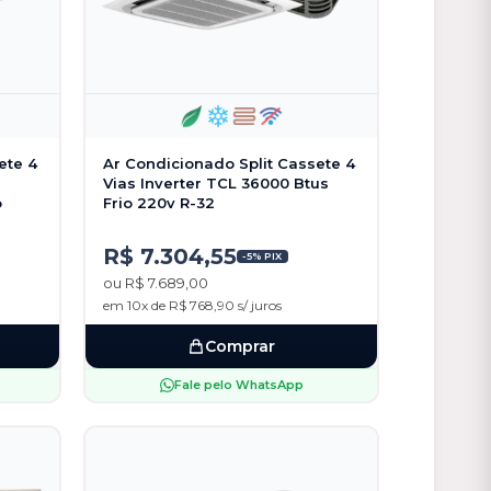
ete 4
Ar Condicionado Split Cassete 4
Vias Inverter TCL 36000 Btus
o
Frio 220v R-32
R$ 7.304,55
-5% PIX
ou R$ 7.689,00
em 10x de R$ 768,90 s/ juros
Comprar
Fale pelo WhatsApp