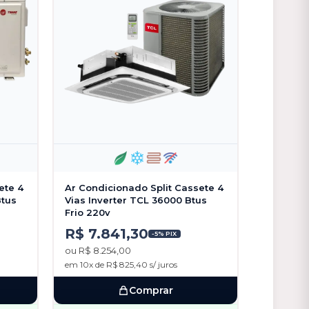
ete 4
Ar Condicionado Split Cassete 4
Btus
Vias Inverter TCL 36000 Btus
Frio 220v
R$ 7.841,30
-5% PIX
ou R$ 8.254,00
em 10x de R$ 825,40 s/ juros
Comprar