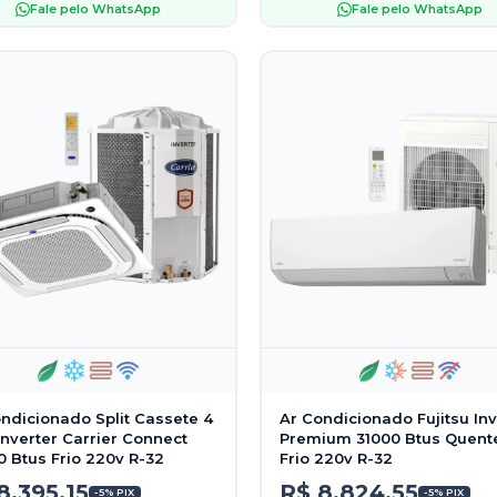
Fale pelo WhatsApp
Fale pelo WhatsApp
ndicionado Split Cassete 4
Ar Condicionado Fujitsu Inv
Inverter Carrier Connect
Premium 31000 Btus Quent
 Btus Frio 220v R-32
Frio 220v R-32
8.395,15
R$ 8.824,55
-5% PIX
-5% PIX