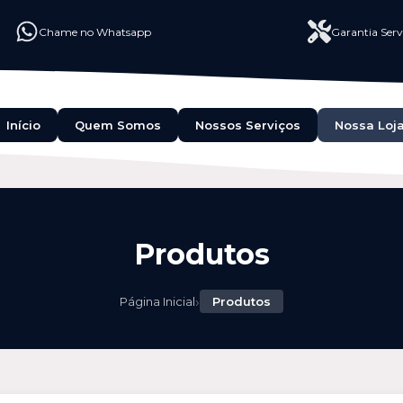
Chame no Whatsapp
Garantia Serv
Início
Quem Somos
Nossos Serviços
Nossa Loj
Produtos
›
Página Inicial
Produtos