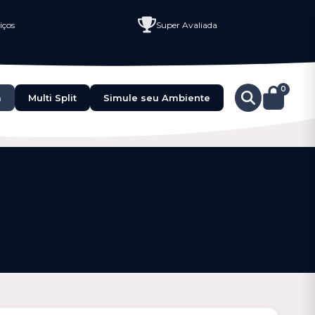
iços
Super Avaliada
0
a
Multi Split
Simule seu Ambiente