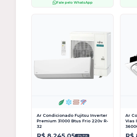
Fale pelo WhatsApp
Ar Condicionado Fujitsu Inverter
Ar Co
Premium 31000 Btus Frio 220v R-
Vias 
32
36000
R$ 8.245,05
R$ 
-5% PIX