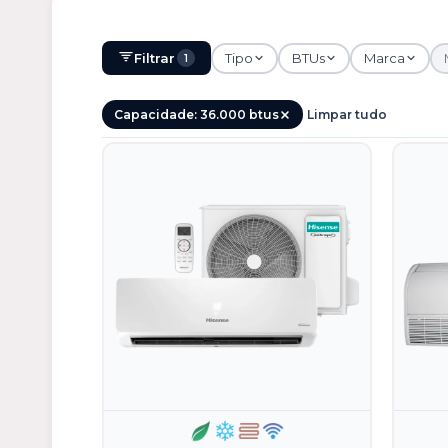
Filtrar
Tipo
BTUs
Marca
1
Capacidade: 36.000 btus
Limpar tudo